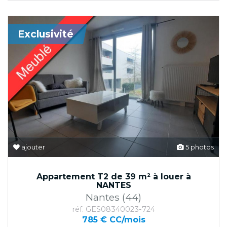
Exclusivité
ajouter
5 photos
Appartement T2 de 39 m² à louer à
NANTES
Nantes (44)
réf. GES08340023-724
785 € CC/mois