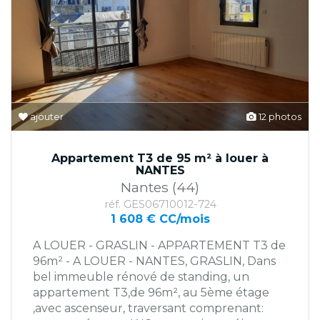
ajouter
12 photos
Appartement T3 de 95 m² à louer à
NANTES
Nantes (44)
réf. GES06710012-724
1 608 € CC/mois
A LOUER - GRASLIN - APPARTEMENT T3 de
96m² - A LOUER - NANTES, GRASLIN, Dans
bel immeuble rénové de standing, un
appartement T3,de 96m², au 5ème étage
,avec ascenseur, traversant comprenant: