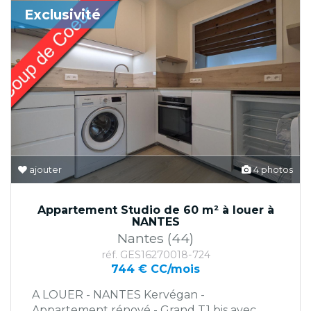
Exclusivité
ajouter
4 photos
Appartement Studio de 60 m² à louer à
NANTES
Nantes (44)
réf. GES16270018-724
744 € CC/mois
A LOUER - NANTES Kervégan -
Appartement rénové - Grand T1 bis avec