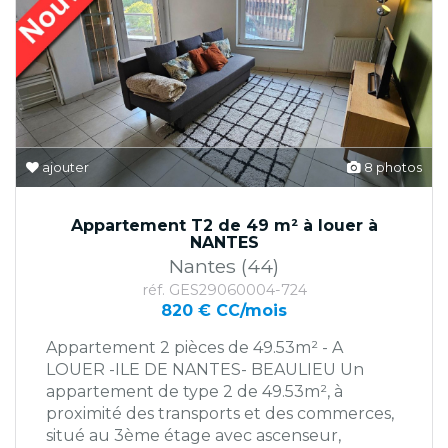
ajouter
8 photos
Appartement T2 de 49 m² à louer à
NANTES
Nantes (44)
réf. GES29060004-724
820 € CC/mois
Appartement 2 pièces de 49.53m² - A
LOUER -ILE DE NANTES- BEAULIEU Un
appartement de type 2 de 49.53m², à
proximité des transports et des commerces,
situé au 3ème étage avec ascenseur,