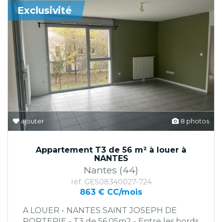
Exclusivité
ajouter
8 photos
Appartement T3 de 56 m² à louer à
NANTES
Nantes (44)
réf. GES08340027-724
863 € CC/mois
A LOUER - NANTES SAINT JOSEPH DE
PORTERIE - T3 de 56,05m2 - Entre les bords