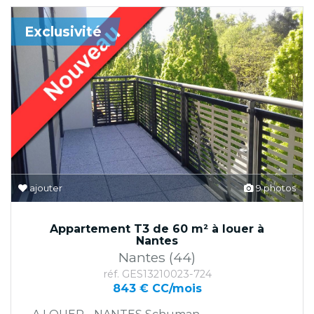
Exclusivité
ajouter
9 photos
Appartement T3 de 60 m² à louer à
Nantes
Nantes (44)
réf. GES13210023-724
843 € CC/mois