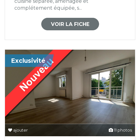
cuisine séparée, aménagée et
complétement équipée, s...
VOIR LA FICHE
Exclusivité
ajouter
11 photos