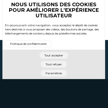
VOIR LA FICHE
NOUS UTILISONS DES COOKIES
POUR AMÉLIORER L'EXPÉRIENCE
UTILISATEUR
En poursuivant votre navigation, vous acceptez le dépôt de cookies
tiers destinés à vous proposer des vidéos, des boutons de partage, des
téléchargements de contenu depuis les plateformes sociales.
Politique de confidentialité
RETROUVEZ-NOUS PRÈS DE CHEZ VOUS
Tout accepter
NOS AGENCES
Tout refuser
INSCRIVEZ-VOUS À NOTRE NEWSLETTER
Paramètres
Adresse e-mail
*
S'INSCRIRE
SUIVEZ-NOUS SUR