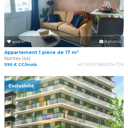
ajouter
8 photos
Appartement 1 pièce de 17 m²
Nantes (44)
590 € CC/mois
réf. GES07860374-724
Exclusivité