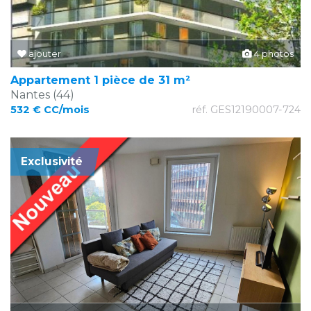
ajouter
4 photos
Appartement 1 pièce de 31 m²
Nantes (44)
532 € CC/mois
réf. GES12190007-724
Exclusivité