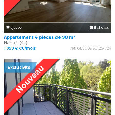
ajouter
11 photos
Appartement 4 pièces de 90 m²
Nantes (44)
1 050 € CC/mois
réf. GES00960125-724
Exclusivité