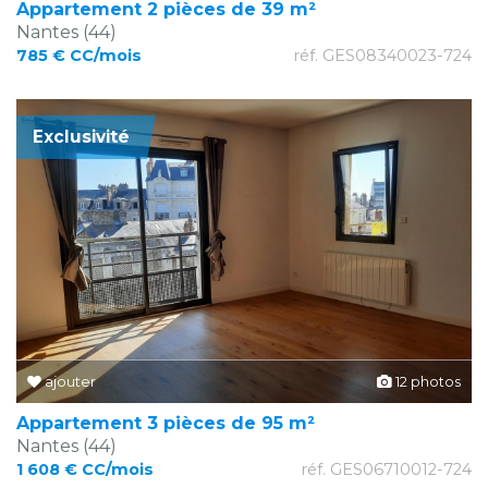
Appartement 2 pièces de 39 m²
Nantes (44)
785 € CC/mois
réf. GES08340023-724
Exclusivité
ajouter
12 photos
Appartement 3 pièces de 95 m²
Nantes (44)
1 608 € CC/mois
réf. GES06710012-724