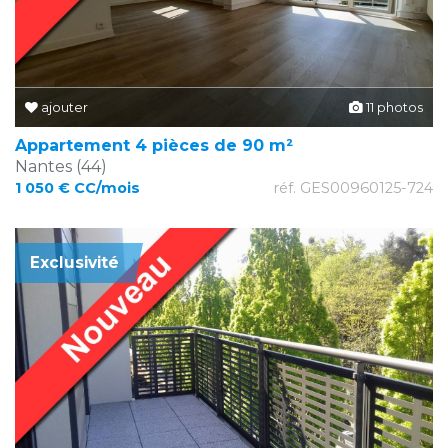
ajouter
11 photos
Appartement 4 pièces de 90 m²
Nantes (44)
1 050 € CC/mois
réf. GES00960125-724
Exclusivité