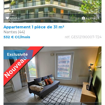
ajouter
4 photos
Appartement 1 pièce de 31 m²
Nantes (44)
532 € CC/mois
réf. GES12190007-724
Exclusivité