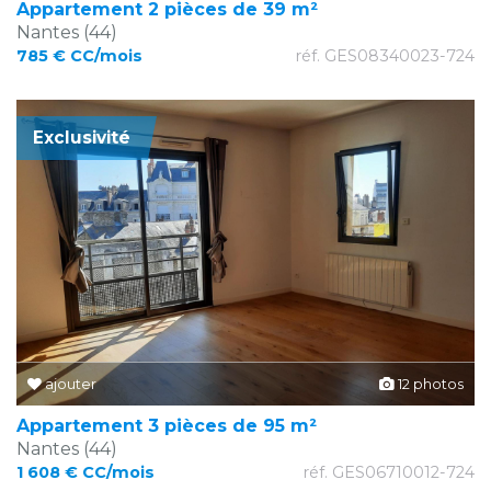
Appartement 2 pièces de 39 m²
Nantes (44)
785 € CC/mois
réf. GES08340023-724
Exclusivité
ajouter
12 photos
Appartement 3 pièces de 95 m²
Nantes (44)
1 608 € CC/mois
réf. GES06710012-724