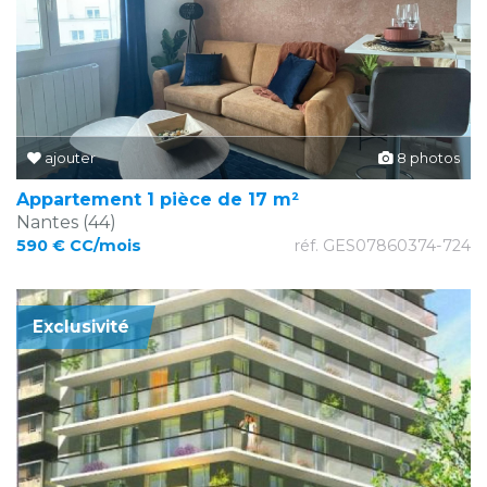
ajouter
8 photos
Appartement 1 pièce de 17 m²
Nantes (44)
590 € CC/mois
réf. GES07860374-724
Exclusivité